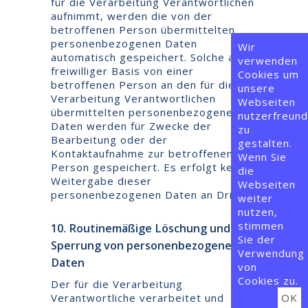
für die Verarbeitung Verantwortlichen
aufnimmt, werden die von der
betroffenen Person übermittelten
personenbezogenen Daten
Wir
automatisch gespeichert. Solche auf
verwenden
freiwilliger Basis von einer
Cookies um
betroffenen Person an den für die
unsere
Verarbeitung Verantwortlichen
Webseiten
übermittelten personenbezogenen
nutzerfreund
Daten werden für Zwecke der
zu
Bearbeitung oder der
gestalten.
Kontaktaufnahme zur betroffenen
Wenn Sie
Person gespeichert. Es erfolgt keine
die
Weitergabe dieser
Webseiten
personenbezogenen Daten an Dritte.
weiter
nutzen,
stimmen
10. Routinemäßige Löschung und
Sie der
Sperrung von personenbezogenen
Verwendung
Daten
von
Cookies zu.
Der für die Verarbeitung
Verantwortliche verarbeitet und
OK